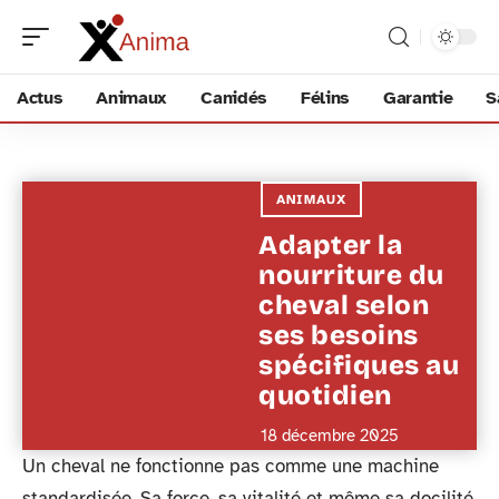
Actus
Animaux
Canidés
Félins
Garantie
S
ANIMAUX
Adapter la
nourriture du
cheval selon
ses besoins
spécifiques au
quotidien
18 décembre 2025
Un cheval ne fonctionne pas comme une machine
standardisée. Sa force, sa vitalité et même sa docilité