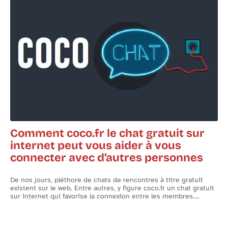
Que mangent les kangourous ?
Comment coco.fr le chat gratuit sur
internet peut vous aider à vous
connecter avec d’autres personnes
N
d
De nos jours, pléthore de chats de rencontres à titre gratuit
d
existent sur le web. Entre autres, y figure coco.fr un chat gratuit
sur internet qui favorise la connexion entre les membres.
…