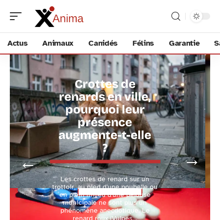
Actus
Animaux
Canidés
Félins
Garantie
S
Crottes de
ACTUS
renards en ville,
pourquoi leur
présence
augmente-t-elle
?
Les crottes de renard sur un
Découvrir
trottoir, au pied d'une poubelle ou
en plein milieu d'une pelouse
municipale ne sont plus un
phénomène anecdotique. Le
renard roux (Vulpes
…