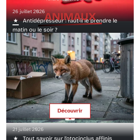
26 juillet 2026
ANIMAUX
Antidépresseur : faut-il le prendre le
matin ou le soir ?
Découvrir
Crottes de renards en ville, pourquoi leur
21 juillet 2026
présence augmente-t-elle ?
Tout savoir sur l’otocinclus affinis