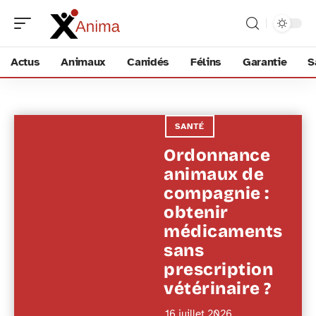
Actus
Animaux
Canidés
Félins
Garantie
S
SANTÉ
Ordonnance
animaux de
compagnie :
obtenir
médicaments
sans
prescription
vétérinaire ?
16 juillet 2026