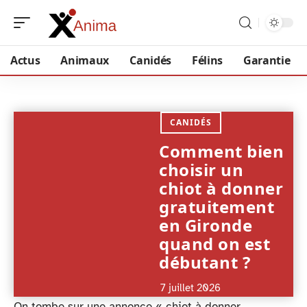
Actus
Animaux
Canidés
Félins
Garantie
CANIDÉS
Comment bien
choisir un
chiot à donner
gratuitement
en Gironde
quand on est
débutant ?
7 juillet 2026
On tombe sur une annonce « chiot à donner