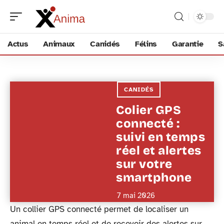
Actus
Animaux
Canidés
Félins
Garantie
S
CANIDÉS
Colier GPS
connecté :
suivi en temps
réel et alertes
sur votre
smartphone
7 mai 2026
Un collier GPS connecté permet de localiser un
animal en temps réel et de recevoir des alertes sur