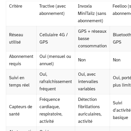
Critère
Tractive (avec
Invoxia
Feelloo (
abonnement)
MiniTailz (sans
abonnem
abonnement)
GPS + réseaux
Réseau
Cellulaire 4G /
Bluetooth
basse
utilisé
GPS
GPS
consommation
Abonnement
Oui (mensuel ou
Non
Non
requis
annuel)
Oui,
Oui, avec
Suivi en
Oui, port
rafraîchissement
intervalles
temps réel
plus limi
fréquent
variables
Fréquence
Détection
Suivi
Capteurs de
cardiaque,
fibrillations
d’activité
santé
respiratoire,
auriculaires,
basique
activité
activité