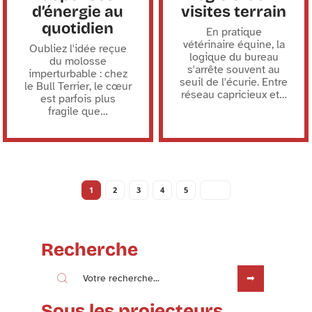
d’énergie au
visites terrain
quotidien
En pratique
vétérinaire équine, la
Oubliez l'idée reçue
logique du bureau
du molosse
s'arrête souvent au
imperturbable : chez
seuil de l'écurie. Entre
le Bull Terrier, le cœur
réseau capricieux et
…
est parfois plus
fragile que
…
1
2
3
4
5
Recherche
Sous les projecteurs