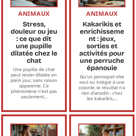
ANIMAUX
ANIMAUX
Stress,
Kakarikis et
douleur ou jeu
enrichisseme
: ce que dit
nt : jeux,
une pupille
sorties et
dilatée chez le
activités pour
chat
une perruche
épanouie
Une pupille de chat
peut rester dilatée en
Qu'un perroquet vive
plein jour, sans raison
seul ou intégré à une
apparente. Ce
colonie, le résultat n'a
phénomène n'est pas
rien d'anodin : chez
seulement
…
les kakarikis,
…