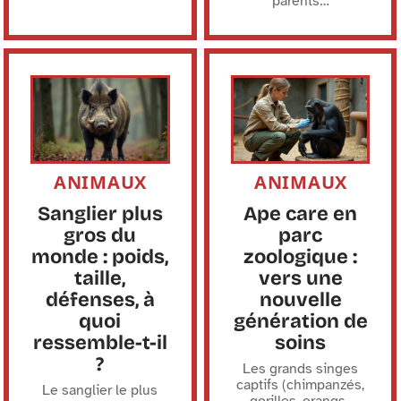
parents
…
ANIMAUX
ANIMAUX
Sanglier plus
Ape care en
gros du
parc
monde : poids,
zoologique :
taille,
vers une
défenses, à
nouvelle
quoi
génération de
ressemble-t-il
soins
?
Les grands singes
captifs (chimpanzés,
Le sanglier le plus
gorilles, orangs-