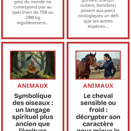
gros du monde ne
outans, bonobos)
correspond pas au
posent aux parcs
spécimen de 150 ou
zoologiques un défi
200 kg
que les autres
régulièrement
…
espèces
…
ANIMAUX
ANIMAUX
Symbolique
Le cheval
des oiseaux :
sensible ou
un langage
froid :
spirituel plus
décrypter son
ancien que
caractère
l’écriture
pour mieux le