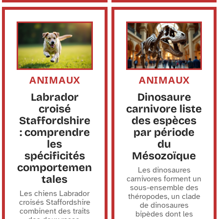
ANIMAUX
ANIMAUX
Labrador
Dinosaure
croisé
carnivore liste
Staffordshire
des espèces
: comprendre
par période
les
du
spécificités
Mésozoïque
comportemen
Les dinosaures
tales
carnivores forment un
sous-ensemble des
Les chiens Labrador
théropodes, un clade
croisés Staffordshire
de dinosaures
combinent des traits
bipèdes dont les