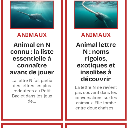
ANIMAUX
ANIMAUX
Animal en N
Animal lettre
connu : la liste
N : noms
essentielle à
rigolos,
connaître
exotiques et
avant de jouer
insolites à
découvrir
La lettre N fait partie
des lettres les plus
La lettre N ne revient
redoutées au Petit
pas souvent dans les
Bac et dans les jeux
conversations sur les
de
…
animaux. Elle tombe
entre deux chaises
…