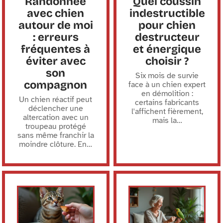
Randonnée
Quel coussin
avec chien
indestructible
autour de moi
pour chien
: erreurs
destructeur
fréquentes à
et énergique
éviter avec
choisir ?
son
Six mois de survie
compagnon
face à un chien expert
en démolition :
Un chien réactif peut
certains fabricants
déclencher une
l'affichent fièrement,
altercation avec un
mais la
…
troupeau protégé
sans même franchir la
moindre clôture. En
…