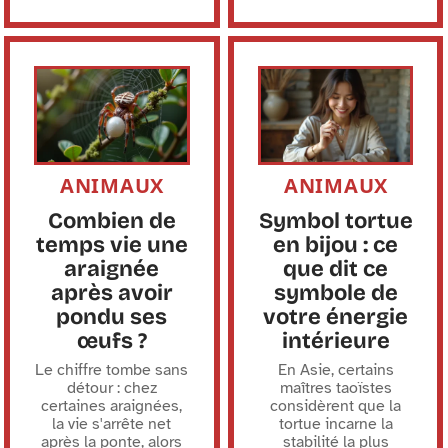
ANIMAUX
ANIMAUX
Combien de
Symbol tortue
temps vie une
en bijou : ce
araignée
que dit ce
après avoir
symbole de
pondu ses
votre énergie
œufs ?
intérieure
Le chiffre tombe sans
En Asie, certains
détour : chez
maîtres taoïstes
certaines araignées,
considèrent que la
la vie s'arrête net
tortue incarne la
après la ponte, alors
stabilité la plus