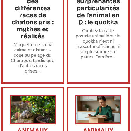
des
surprenantes
différentes
particularités
races de
de l’animal en
chatons gris :
Q : le quokka
mythes et
Oubliez la carte
réalités
postale animalière : le
quokka n'est ni
L'étiquette de « chat
mascotte officielle, ni
calme et distant »
simple sourire sur
colle au pelage du
pattes. Derrière
…
Chartreux, tandis que
d'autres races
grises
…
ANIMAUX
ANIMAUX