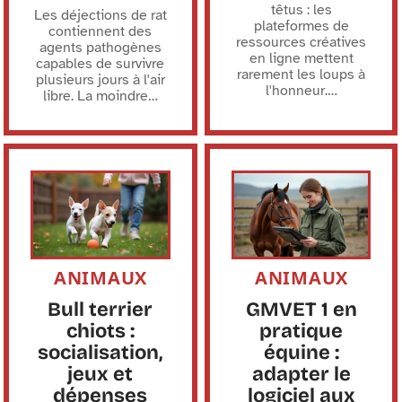
têtus : les
Les déjections de rat
plateformes de
contiennent des
ressources créatives
agents pathogènes
en ligne mettent
capables de survivre
rarement les loups à
plusieurs jours à l'air
l'honneur.
…
libre. La moindre
…
ANIMAUX
ANIMAUX
Bull terrier
GMVET 1 en
chiots :
pratique
socialisation,
équine :
jeux et
adapter le
dépenses
logiciel aux