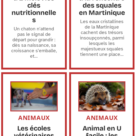
clés
des squales
nutritionnelle
en Martinique
s
Les eaux cristallines
de la Martinique
Un chaton n'attend
cachent des trésors
pas le signal de
insoupçonnés, parmi
départ pour grandir :
lesquels les
dès sa naissance, sa
majestueux squales
croissance s'emballe,
tiennent une place
…
et
…
ANIMAUX
ANIMAUX
Les écoles
Animal en U
vétérinaires
facile : les