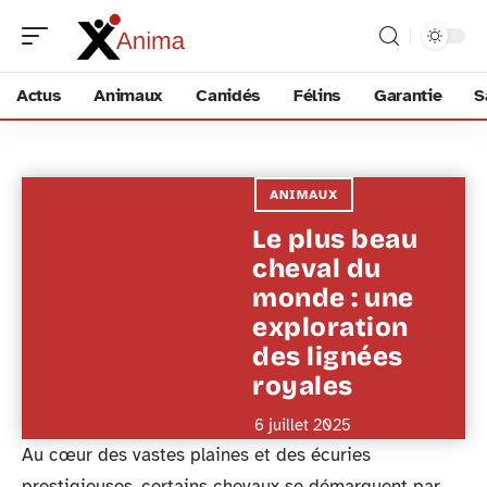
Actus
Animaux
Canidés
Félins
Garantie
S
ANIMAUX
Le plus beau
cheval du
monde : une
exploration
des lignées
royales
6 juillet 2025
Au cœur des vastes plaines et des écuries
prestigieuses, certains chevaux se démarquent par