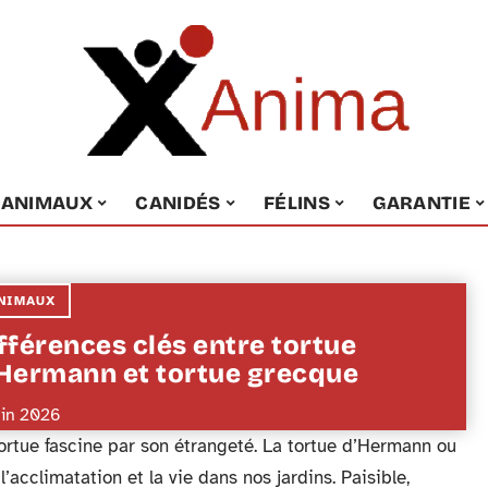
ANIMAUX
CANIDÉS
FÉLINS
GARANTIE
NIMAUX
fférences clés entre tortue
Hermann et tortue grecque
uin 2026
tortue fascine par son étrangeté. La tortue d’Hermann ou
’acclimatation et la vie dans nos jardins. Paisible,