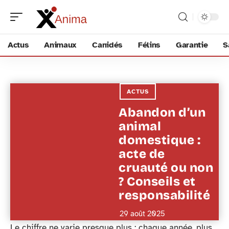
Actus
Animaux
Canidés
Félins
Garantie
S
ACTUS
Abandon d’un
animal
domestique :
acte de
cruauté ou non
? Conseils et
responsabilité
29 août 2025
Le chiffre ne varie presque plus : chaque année, plus