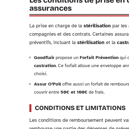
Les conditions de prise en c
assurances
La prise en charge de la
stérilisation
par les 
compagnies et des contrats. Certaines assuran
préventifs, incluant la
stérilisation
et la
castr
Goodflair
propose un
Forfait Prévention
qui 
castration
. Ce forfait alloue une enveloppe a
choisi.
Assur O’Poil
offre aussi un forfait de rembou
couvrir entre
50€ et 100€
de frais.
CONDITIONS ET LIMITATIONS
Les conditions de remboursement peuvent va
rembourse une partie des dépenses de préve