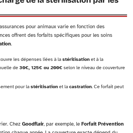
harge de la stérilisation par les
assurances pour animaux varie en fonction des
ces offrent des forfaits spécifiques pour les soins
ation
.
couvre les dépenses liées à la
stérilisation
et à la
nnuelle de
30€, 125€ ou 200€
selon le niveau de couverture
rsement pour la
stérilisation
et la
castration
. Ce forfait peut
rier. Chez
Goodflair
, par exemple, le
Forfait Prévention
ntion chaque année. La couverture exacte dépend du