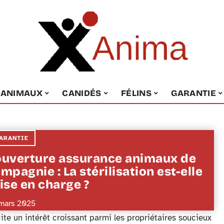
ANIMAUX
CANIDÉS
FÉLINS
GARANTIE
ARANTIE
uverture assurance animaux de
mpagnie : La stérilisation est-elle
ise en charge ?
mars 2025
e un intérêt croissant parmi les propriétaires soucieux