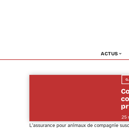
ACTUS
G
Co
co
pr
25 
L’assurance pour animaux de compagnie suscit