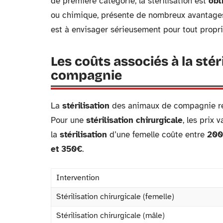
de première catégorie, la stérilisation est
obl
ou chimique, présente de nombreux avantages 
est à envisager sérieusement pour tout propri
Les coûts associés à la sté
compagnie
La
stérilisation
des animaux de compagnie rep
Pour une
stérilisation chirurgicale
, les prix 
la
stérilisation
d’une femelle coûte entre
200
et 350€
.
Intervention
Stérilisation chirurgicale (femelle)
Stérilisation chirurgicale (mâle)