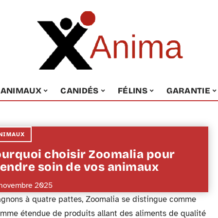
ANIMAUX
CANIDÉS
FÉLINS
GARANTIE
NIMAUX
urquoi choisir Zoomalia pour
endre soin de vos animaux
novembre 2025
agnons à quatre pattes, Zoomalia se distingue comme
amme étendue de produits allant des aliments de qualité