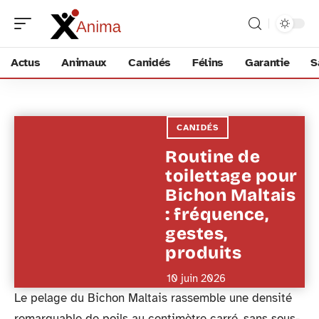
Actus
Animaux
Canidés
Félins
Garantie
S
CANIDÉS
Routine de
toilettage pour
Bichon Maltais
: fréquence,
gestes,
produits
10 juin 2026
Le pelage du Bichon Maltais rassemble une densité
remarquable de poils au centimètre carré, sans sous-