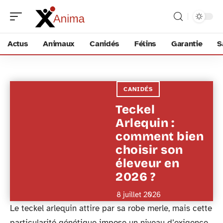
Actus
Animaux
Canidés
Félins
Garantie
S
CANIDÉS
Teckel
Arlequin :
comment bien
choisir son
éleveur en
2026 ?
8 juillet 2026
Le teckel arlequin attire par sa robe merle, mais cette
particularité génétique impose un niveau d’exigence