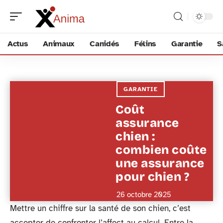
Actus
Animaux
Canidés
Félins
Garantie
S
GARANTIE
Coût
assurance
chien :
combien coûte
une assurance
pour chien ?
26 octobre 2025
Mettre un chiffre sur la santé de son chien, c’est
accepter de confronter l’affect au calcul. Entre la