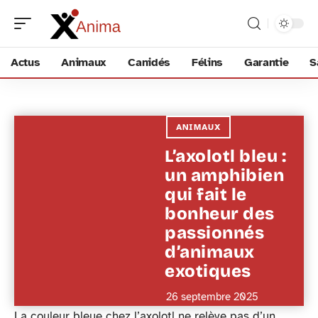
Actus
Animaux
Canidés
Félins
Garantie
S
ANIMAUX
L’axolotl bleu :
un amphibien
qui fait le
bonheur des
passionnés
d’animaux
exotiques
26 septembre 2025
La couleur bleue chez l’axolotl ne relève pas d’un