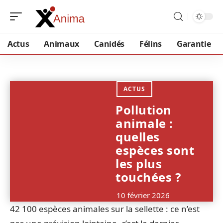
Actus
Animaux
Canidés
Félins
Garantie
ACTUS
Pollution
animale :
quelles
espèces sont
les plus
touchées ?
10 février 2026
42 100 espèces animales sur la sellette : ce n’est