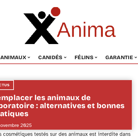
ANIMAUX
CANIDÉS
FÉLINS
GARANTIE
CTUS
mplacer les animaux de
boratoire : alternatives et bonnes
atiques
novembre 2025
s cosmétiques testés sur des animaux est interdite dans