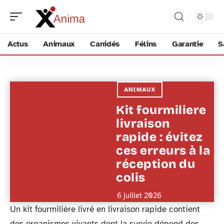
Actus
Animaux
Canidés
Félins
Garantie
S
ANIMAUX
Kit fourmiliere
livraison
rapide : évitez
ces erreurs à la
réception du
colis
6 juillet 2026
Un kit fourmilière livré en livraison rapide contient
des organismes vivants dont la survie dépend des