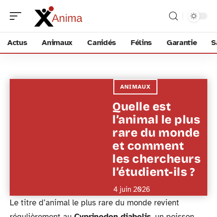
Actus
Animaux
Canidés
Félins
Garantie
S
ANIMAUX
Quelle est
l’animal le plus
rare du monde
et comment
les chercheurs
l’étudient-ils ?
4 juin 2026
Le titre d’animal le plus rare du monde revient
régulièrement au
Cyprinodon diabolis
, un poisson