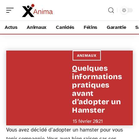
Actus
Animaux
Canidés
Félins
Garantie
S
ANIMAUX
Quelques
informations
pratiques
avant
d’adopter un
Hamster
15 février 2021
Vous avez décidé d’adopter un hamster pour vous
tenir compagnie. Vous avez bien raison car ces