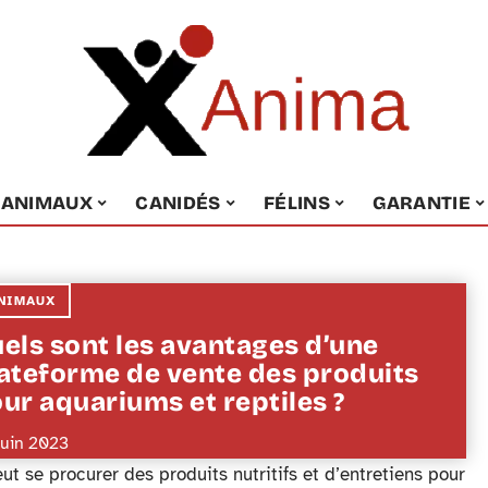
ANIMAUX
CANIDÉS
FÉLINS
GARANTIE
NIMAUX
els sont les avantages d’une
ateforme de vente des produits
ur aquariums et reptiles ?
juin 2023
peut se procurer des produits nutritifs et d’entretiens pour