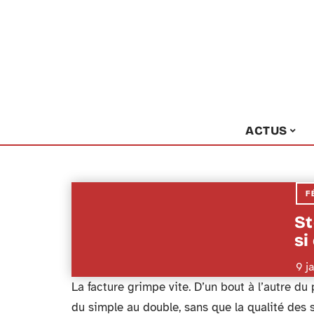
ACTUS
F
St
si
9 j
La facture grimpe vite. D’un bout à l’autre du p
du simple au double, sans que la qualité des so