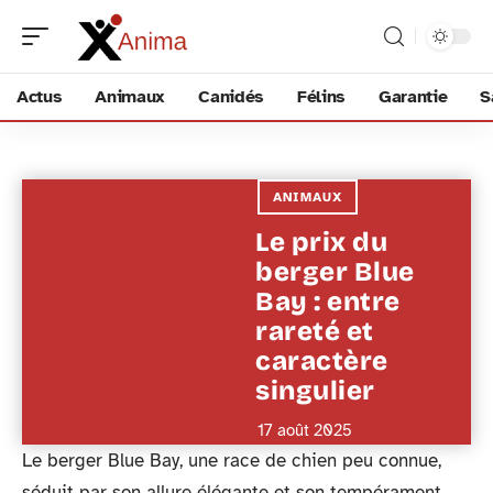
Actus
Animaux
Canidés
Félins
Garantie
S
ANIMAUX
Le prix du
berger Blue
Bay : entre
rareté et
caractère
singulier
17 août 2025
Le berger Blue Bay, une race de chien peu connue,
séduit par son allure élégante et son tempérament