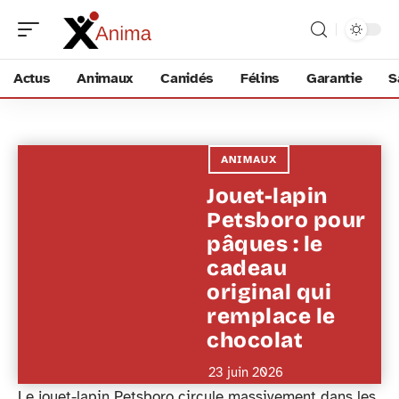
Actus
Animaux
Canidés
Félins
Garantie
S
ANIMAUX
Jouet-lapin
Petsboro pour
pâques : le
cadeau
original qui
remplace le
chocolat
23 juin 2026
Le jouet-lapin Petsboro circule massivement dans les