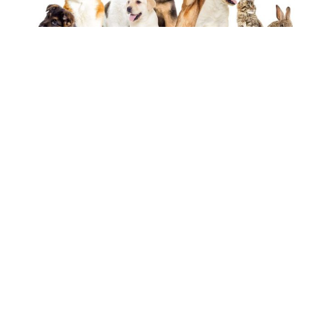
18 février 2019
Quel animal de compagnie adopter ?
Recherche
Sous les projecteurs
18 février 2019